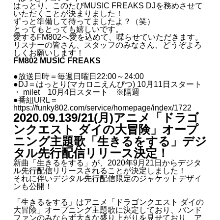
はっとり、このたびMUSIC FREAKS DJを務めさせて
いただくことが決まりました！
ずっと準備して待ってましたよ？（笑）
とってもとっても嬉しいです。
愛するFM802へ愛を込めて、喋らせていただきます。
リスナーの皆さん、スタッフのみなさん、どうぞよろ
しくお願いします！
FM802 MUSIC FREAKS
●放送日時＝毎週日曜日22:00～24:00
●DJ＝はっとり(マカロニえんぴつ) 10月11日スタート
・ milet 10月4日スタート ※隔週
●番組URL＝
https://funky802.com/service/homepage/index/1722
2020.09.13
9/21(月)アニメ「ドラゴ
ンクエスト ダイの大冒険」オープ
ニング主題歌「生きるをする」デジ
タル先行配信リリース決定！
新曲「生きるをする」が、2020年9月21日からデジタ
ル先行配信リリースされることが決定しました！
それに伴いデジタル先行配信限定のジャケットデザイ
ンも公開！
「生きるをする」はアニメ「ドラゴンクエスト ダイの
大冒険」オープニング主題歌に決定しており、バンド
ファンのみならず大きな盛り上がりを見せており、ア