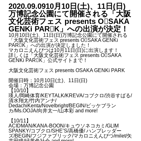
2020.09.09
10月10日(土)、11日(日)
万博記念公園にて開催される「大阪
文化芸術フェス presents O􏳛SAKA
GENKi PAR􏳜K」への出演が決定！
10月10日(土)、11日(日)万博記念公園にて開催される
「大阪文化芸術フェス presents O􏳛SAKA GENKi
PAR􏳜K」への出演が決定しました！
マカロニえんぴつは10月11日(日)に出演します！
詳しくは
「大阪文化芸術フェス presents O􏳛SAKA
GENKi PAR􏳜K」公式サイト
まで！
大阪文化芸術フェス presents OSAKA GENKi PARK
開催日時：10月10日(土)、11日(日)
会場：万博記念公園
【10/10】
瑛人/岡崎体育/KEYTALK/KREVA/コブクロ/渋谷すばる/
清水翔太/竹内アンナ/
DedachiKenta/Novelbright/BEGIN/ビッケブラン
カ/Ms.OOJA/向井太一/山本彩 and more!
【10/11】
ACIDMAN/KANA-BOON/キュウソネコカミ/GLIM
SPANKY/コブクロ/SHE’S/高橋優/ ハンブレッダー
ズ/BEGIN/フジファブリック/マカロニえんぴつ/milet/矢
井田瞳/緑黄色社会 and more!