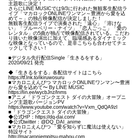
主題歌に決定！
さらにLINE MUSICでは9/3に行われた無観客生配信ラ
イブ「マカロックONLINEワンマン～豊洲から愛を込
めて～」の独占映像配信が決定しました！
無観客生配信ライブで演奏された「遠心」「溶けな
い」「ブルーベリー・ナイツ」「恋人ごっこ」「愛の
レンタル」の5曲が独占で映像配信されている。こだわ
り抜いた映像演出に加えて、臨場感あるダイナミック
な映像となっているので、是非こちらも合わせてチェ
ックして下さい！
■デジタル先行配信Single「生きるをする」
2020/09/21 発売
◆「生きるをする」各配信サイトはこちら
https://tf.lnk.to/ikiruwosuru
■マカロニえんぴつ マカロックONLINEワンマン〜豊洲
から愛を込めて〜 By LINE MUSIC
https://lin.ee/wycbJnz/lnms
■アニメ「ドラゴンクエスト ダイの大冒険」オープニ
ング主題歌バージョンPV
https://www.youtube.com/watch?v=Vxm_QdQA9zI
■「ドラゴンクエスト ダイの大冒険」
◆公式HP：
https://dq-dai.com/
◆公式twitter：@DQ_DAI_anime
■マカロニえんぴつ 「愛を知らずに魔法は使えない」
特設サイト
http://macaroniempitsu-mahou.com