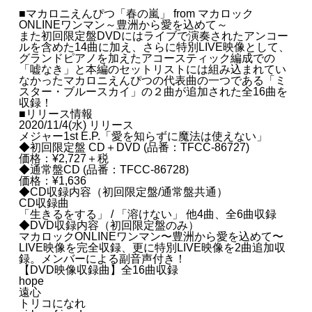
■マカロニえんぴつ「春の嵐」 from マカロック
ONLINEワンマン～豊洲から愛を込めて～
また初回限定盤DVDにはライブで演奏されたアンコー
ルを含めた14曲に加え、さらに特別LIVE映像として、
グランドピアノを加えたアコースティック編成での
「嘘なき」と本編のセットリストには組み込まれてい
なかったマカロニえんぴつの代表曲の一つである「ミ
スター・ブルースカイ」の２曲が追加された全16曲を
収録！
■リリース情報
2020/11/4(水) リリース
メジャー1st E.P.「愛を知らずに魔法は使えない」
◆初回限定盤 CD＋DVD (品番：TFCC-86727)
価格：¥2,727＋税
◆通常盤CD (品番：TFCC-86728)
価格：¥1,636
◆CD収録内容（初回限定盤/通常盤共通）
CD収録曲
「生きるをする」 / 「溶けない」 他4曲、全6曲収録
◆DVD収録内容（初回限定盤のみ）
マカロックONLINEワンマン〜豊洲から愛を込めて〜
LIVE映像を完全収録、更に特別LIVE映像を2曲追加収
録。メンバーによる副音声付き！
【DVD映像収録曲】全16曲収録
hope
遠心
トリコになれ