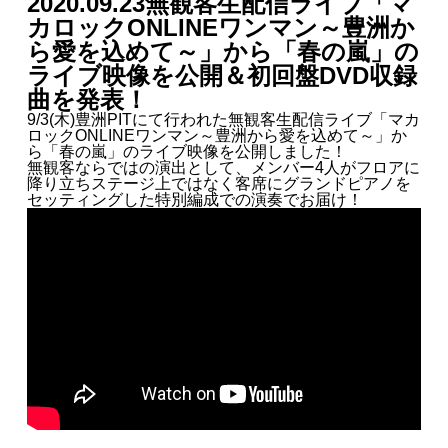
2020.09.23
無観客生配信ライブ「マ
カロックONLINEワンマン～豊洲か
ら愛を込めて～」から「春の嵐」の
ライブ映像を公開＆初回盤DVD収録
曲を発表！
9/3(木)豊洲PITにて行われた無観客生配信ライブ「マカ
ロックONLINEワンマン～豊洲から愛を込めて～」か
ら「春の嵐」のライブ映像を公開しました！
無観客ならではの演出として、メンバー4人がフロアに
降り立ちステージ上ではなく客席にグランドピアノを
セッティングした特別編成での演奏でお届け！