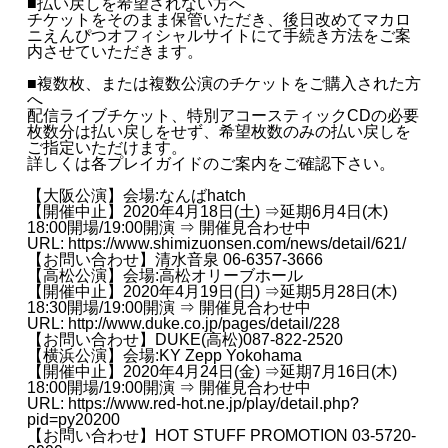
■払い戻しを希望されない方へ
チケットをそのまま保管いただき、後日改めてマカロ
ニえんぴつオフィシャルサイトにて手続き方法をご案
内させていただきます。
■複数枚、または複数公演のチケットをご購入された方
へ
配信ライブチケット、特別アコースティックCDの必要
枚数分は払い戻しをせず、希望枚数のみの払い戻しを
ご指定いただけます。
詳しくは各プレイガイドのご案内をご確認下さい。
【大阪公演】会場:なんばhatch
【開催中止】2020年4月18日(土) ⇒延期6月4日(木)
18:00開場/19:00開演 ⇒ 開催見合わせ中
URL:
https://www.shimizuonsen.com/news/detail/621/
【お問い合わせ】清水音泉 06-6357-3666
【高松公演】会場:高松オリーブホール
【開催中止】2020年4月19日(日) ⇒延期5月28日(木)
18:30開場/19:00開演 ⇒ 開催見合わせ中
URL:
http://www.duke.co.jp/pages/detail/228
【お問い合わせ】DUKE(高松)087-822-2520
【横浜公演】会場:KY Zepp Yokohama
【開催中止】2020年4月24日(金) ⇒延期7月16日(木)
18:00開場/19:00開演 ⇒ 開催見合わせ中
URL:
https://www.red-hot.ne.jp/play/detail.php?
pid=py20200
【お問い合わせ】HOT STUFF PROMOTION 03-5720-