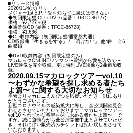
■リリース情報
2020/11/4(水) リリース
メジャー1st E.P.「愛を知らずに魔法は使えない」
◆初回限定盤 CD＋DVD (品番：TFCC-86727)
価格：¥2,727＋税
◆通常盤CD (品番：TFCC-86728)
価格：¥1,636
◆CD収録内容（初回限定盤/通常盤共通）
CD収録曲「生きるをする」 / 「溶けない」 他4曲、全6
曲収録
◆DVD収録内容（初回限定盤のみ）
マカロックONLINEワンマン〜豊洲から愛を込めて〜
LIVE映像を完全収録、更に特別LIVE映像を2曲追加収
録。
2020.09.15
マカロックツアーvol.10
〜わずかな希望を探し求める者たち
よ篇〜 に関する大切なお知らせ
平素よりマカロニえんぴつを応援いただき、誠にあり
がとうございます。
新型コロナウイルス感染拡大に際し、全公演開催見合
わせとさせていただいております「マカロックツアー
vol.10 〜わずかな希望を探し求める者たちよ篇〜」で
すが、誠に遺憾ながら全公演開催中止とさせていただ
き、それに伴い販売済みチケットは払い戻しをさせて
いただきます。