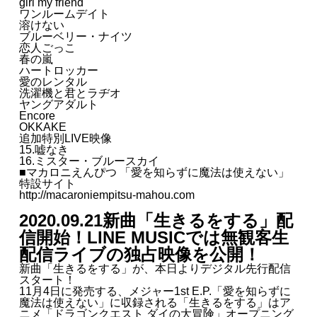
girl my friend
ワンルームデイト
溶けない
ブルーベリー・ナイツ
恋人ごっこ
春の嵐
ハートロッカー
愛のレンタル
洗濯機と君とラヂオ
ヤングアダルト
Encore
OKKAKE
追加特別LIVE映像
15.嘘なき
16.ミスター・ブルースカイ
■マカロニえんぴつ 「愛を知らずに魔法は使えない」
特設サイト
http://macaroniempitsu-mahou.com
2020.09.21
新曲「生きるをする」配
信開始！LINE MUSICでは無観客生
配信ライブの独占映像を公開！
新曲「生きるをする」が、本日よりデジタル先行配信
スタート！
11月4日に発売する、メジャー1st E.P.「愛を知らずに
魔法は使えない」に収録される「生きるをする」はア
ニメ「ドラゴンクエスト ダイの大冒険」オープニング