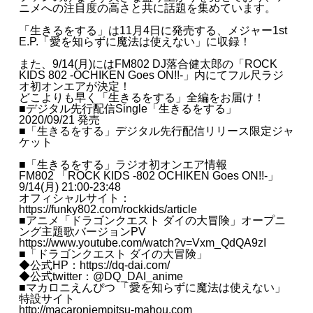
ニメへの注目度の高さと共に話題を集めています。
「生きるをする」は11月4日に発売する、メジャー1st
E.P.「愛を知らずに魔法は使えない」に収録！
また、9/14(月)にはFM802 DJ落合健太郎の「ROCK
KIDS 802 -OCHIKEN Goes ON!!-」内にてフル尺ラジ
オ初オンエアが決定！
どこよりも早く「生きるをする」全編をお届け！
■デジタル先行配信Single「生きるをする」
2020/09/21 発売
■「生きるをする」デジタル先行配信リリース限定ジャ
ケット
■「生きるをする」ラジオ初オンエア情報
FM802 「ROCK KIDS -802 OCHIKEN Goes ON!!-」
9/14(月) 21:00-23:48
オフィシャルサイト：
https://funky802.com/rockkids/article
■アニメ「ドラゴンクエスト ダイの大冒険」オープニ
ング主題歌バージョンPV
https://www.youtube.com/watch?v=Vxm_QdQA9zI
■「ドラゴンクエスト ダイの大冒険」
◆公式HP：https://dq-dai.com/
◆公式twitter：@DQ_DAI_anime
■マカロニえんぴつ 「愛を知らずに魔法は使えない」
特設サイト
http://macaroniempitsu-mahou.com