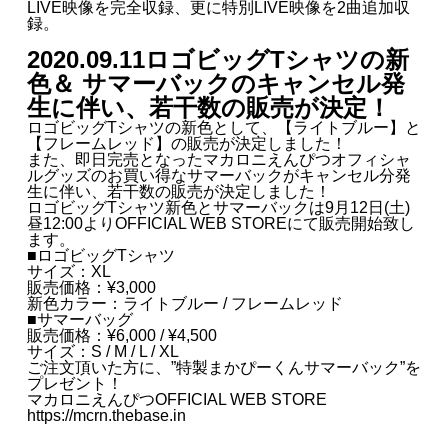
LIVE映像を完全収録、更に特別LIVE映像を2曲追加収
録。
2020.09.11
ロゴビッグTシャツの新
色＆ サマーバックのキャンセル発
生に伴い、若干数の販売が決定！
ロゴビッグTシャツの新色として、【ライトブルー】と
【フレームレッド】の販売が決定しました！
また、即日完売となったマカロニえんぴつオフィシャ
ルグッズのお買い得なサマーバックがキャンセル分発
生に伴い、若干数の販売が決定しました！
ロゴビッグTシャツ新色とサマーバックは9月12日(土)
昼12:00よりOFFICIAL WEB STOREにて販売開始致し
ます。
■ロゴビッグTシャツ
サイズ：XL
販売価格：¥3,000
新色カラー：ライトブルー / フレームレッド
■サマーバッグ
販売価格：¥6,000 / ¥4,500
サイズ：S / M / L / XL
ご注文頂いた方に、”特製まかぴーくんサマーバック”を
プレゼント！
マカロニえんぴつOFFICIAL WEB STORE
https://mcrn.thebase.in