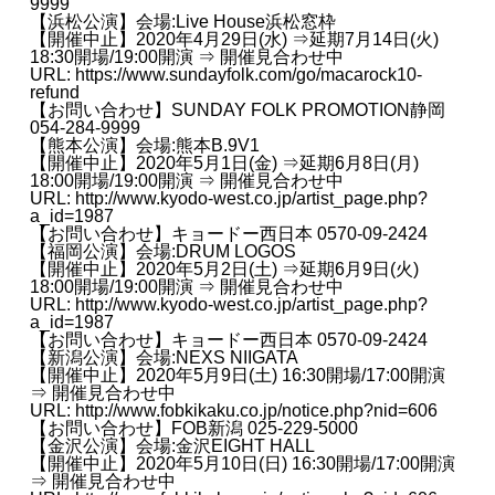
9999
【浜松公演】会場:Live House浜松窓枠
【開催中止】2020年4月29日(水) ⇒延期7月14日(火)
18:30開場/19:00開演 ⇒ 開催見合わせ中
URL:
https://www.sundayfolk.com/go/macarock10-
refund
【お問い合わせ】SUNDAY FOLK PROMOTION静岡
054‐284‐9999
【熊本公演】会場:熊本B.9V1
【開催中止】2020年5月1日(金) ⇒延期6月8日(月)
18:00開場/19:00開演 ⇒ 開催見合わせ中
URL:
http://www.kyodo-west.co.jp/artist_page.php?
a_id=1987
【お問い合わせ】キョードー西日本 0570-09-2424
【福岡公演】会場:DRUM LOGOS
【開催中止】2020年5月2日(土) ⇒延期6月9日(火)
18:00開場/19:00開演 ⇒ 開催見合わせ中
URL:
http://www.kyodo-west.co.jp/artist_page.php?
a_id=1987
【お問い合わせ】キョードー西日本 0570-09-2424
【新潟公演】会場:NEXS NIIGATA
【開催中止】2020年5月9日(土) 16:30開場/17:00開演
⇒ 開催見合わせ中
URL:
http://www.fobkikaku.co.jp/notice.php?nid=606
【お問い合わせ】FOB新潟 025-229-5000
【金沢公演】会場:金沢EIGHT HALL
【開催中止】2020年5月10日(日) 16:30開場/17:00開演
⇒ 開催見合わせ中