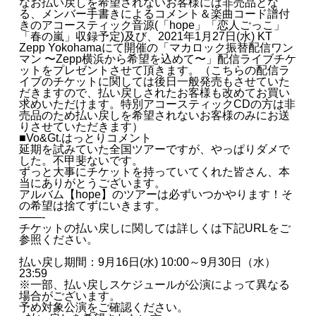
なお払い戻しを希望されないお客様には非売品とな
る、メンバー手書きによるコメント＆楽曲コード譜付
きのアコースティック音源(「hope」「恋人ごっこ」
「春の嵐」収録予定)及び、2021年1月27日(水) KT
Zepp Yokohamaにて開催の「マカロック振替配信ワン
マン 〜Zepp横浜から希望を込めて〜」配信ライブチケ
ットをプレゼントさせて頂きます。（こちらの配信ラ
イブのチケットに関しては後日一般発売もさせていた
だきますので、払い戻しされたお客様も改めてお買い
求めいただけます。特別アコースティックCDの方は非
売品のため払い戻しを希望されないお客様のみにお送
りさせていただきます）
■Vo&Gt.はっとりコメント
延期を試みていた全国ツアーですが、やっぱりダメで
した。不甲斐ないです。
ずっと大事にチケットを持っていてくれた皆さん、本
当にありがとうございます。
アルバム【hope】のツアーは必ずいつかやります！そ
の希望は捨てずにいきます。
——-
チケットの払い戻しに関しては詳しくは下記URLをご
参照ください。
払い戻し期間：9月16日(水) 10:00～9月30日（水）
23:59
※一部、払い戻しスケジュールが公演によって異なる
場合がございます。
予め対象公演をご確認ください。