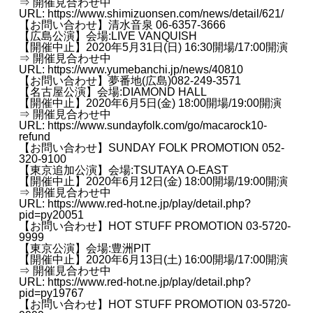
⇒ 開催見合わせ中
URL:
https://www.shimizuonsen.com/news/detail/621/
【お問い合わせ】清水音泉 06-6357-3666
【広島公演】会場:LIVE VANQUISH
【開催中止】2020年5月31日(日) 16:30開場/17:00開演
⇒ 開催見合わせ中
URL:
https://www.yumebanchi.jp/news/40810
【お問い合わせ】夢番地(広島)082-249-3571
【名古屋公演】会場:DIAMOND HALL
【開催中止】2020年6月5日(金) 18:00開場/19:00開演
⇒ 開催見合わせ中
URL:
https://www.sundayfolk.com/go/macarock10-
refund
【お問い合わせ】SUNDAY FOLK PROMOTION 052-
320-9100
【東京追加公演】会場:TSUTAYA O-EAST
【開催中止】2020年6月12日(金) 18:00開場/19:00開演
⇒ 開催見合わせ中
URL:
https://www.red-hot.ne.jp/play/detail.php?
pid=py20051
【お問い合わせ】HOT STUFF PROMOTION 03-5720-
9999
【東京公演】会場:豊洲PIT
【開催中止】2020年6月13日(土) 16:00開場/17:00開演
⇒ 開催見合わせ中
URL:
https://www.red-hot.ne.jp/play/detail.php?
pid=py19767
【お問い合わせ】HOT STUFF PROMOTION 03-5720-