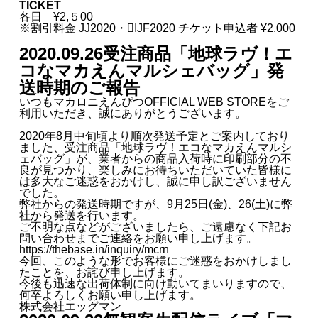
TICKET
各日 ¥2,５00
※割引料金 JJ2020・􏰀IJF2020 チケット申込者 ¥2,000
2020.09.26
受注商品「地球ラヴ！エ
コなマカえんマルシェバッグ」発
送時期のご報告
いつもマカロニえんぴつOFFICIAL WEB STOREをご
利用いただき、誠にありがとうございます。
2020年8月中旬頃より順次発送予定とご案内しており
ました、受注商品「地球ラヴ！エコなマカえんマルシ
ェバッグ」が、業者からの商品入荷時に印刷部分の不
良が見つかり、楽しみにお待ちいただいていた皆様に
は多大なご迷惑をおかけし、誠に申し訳ございません
でした。
弊社からの発送時期ですが、9月25日(金)、26(土)に弊
社から発送を行います。
ご不明な点などがございましたら、ご遠慮なく下記お
問い合わせまでご連絡をお願い申し上げます。
https://thebase.in/inquiry/mcrn
今回、このような形でお客様にご迷惑をおかけしまし
たことを、お詫び申し上げます。
今後も迅速な出荷体制に向け動いてまいりますので、
何卒よろしくお願い申し上げます。
株式会社エッグマン