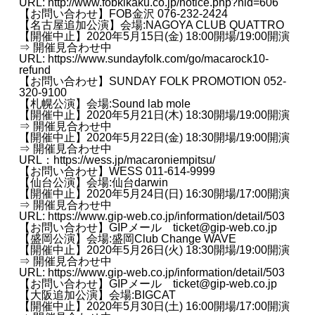
URL:
http://www.fobkikaku.co.jp/notice.php?nid=606
【お問い合わせ】FOB金沢 076-232-2424
【名古屋追加公演】会場:NAGOYA CLUB QUATTRO
【開催中止】2020年5月15日(金) 18:00開場/19:00開演
⇒ 開催見合わせ中
URL:
https://www.sundayfolk.com/go/macarock10-
refund
【お問い合わせ】SUNDAY FOLK PROMOTION 052-
320-9100
【札幌公演】会場:Sound lab mole
【開催中止】2020年5月21日(木) 18:30開場/19:00開演
⇒ 開催見合わせ中
【開催中止】2020年5月22日(金) 18:30開場/19:00開演
⇒ 開催見合わせ中
URL：
https://wess.jp/macaroniempitsu/
【お問い合わせ】WESS 011-614-9999
【仙台公演】会場:仙台darwin
【開催中止】2020年5月24日(日) 16:30開場/17:00開演
⇒ 開催見合わせ中
URL:
https://www.gip-web.co.jp/information/detail/503
【お問い合わせ】GIPメール ticket@gip-web.co.jp
【盛岡公演】会場:盛岡Club Change WAVE
【開催中止】2020年5月26日(火) 18:30開場/19:00開演
⇒ 開催見合わせ中
URL:
https://www.gip-web.co.jp/information/detail/503
【お問い合わせ】GIPメール ticket@gip-web.co.jp
【大阪追加公演】会場:BIGCAT
【開催中止】2020年5月30日(土) 16:00開場/17:00開演