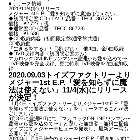
■リリース情報
2020/11/4(水) リリース
メジャー1st E.P.「愛を知らずに魔法は使えない」
◆初回限定盤 CD＋DVD (品番：TFCC-86727)
価格：¥2,727＋税
◆通常盤CD (品番：TFCC-86728)
価格：¥1,636
◆CD収録内容（初回限定盤/通常盤共通）
CD収録曲
「生きるをする」 / 「溶けない」 他4曲、全6曲収録
◆DVD収録内容（初回限定盤のみ）
マカロックONLINEワンマン〜豊洲から愛を込めて〜
LIVE映像を完全収録、更に特別LIVE映像を2曲追加収
録。
2020.09.03
トイズファクトリーより
メジャー1st E.P.「愛を知らずに魔
法は使えない」11/4(水)にリリース
が決定！
11月4日トイズファクトリーよりメジャー1st E.P.「愛
を知らずに魔法は使えない」をリリースすることが決
定しました！
9月3日に豊洲PITにて「マカロックONLINEワンマン〜
豊洲から愛を込めて〜」と題した無観客・無料生配信
ライブにてメジャーデビューを発表し、最新アー写も
公開しました！
2020年11月4日発売のメジャー1st E.P.「愛を知らずに