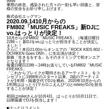
9999
事態の終息、感染された方々の一刻も早い回復と、皆
様の安全をお祈り申し上げます。
株式会社エッグマン
2020.09.14
10月からの
FM802「MUSIC FREAKS」新DJに
vo.はっとりが決定！
10月からのFM802「MUSIC FREAKS」（毎週日曜日
22時～）新DJをvo.はっとりが担当することが決定し
ました！
さらに！本日21:00からオンエアの「ROCK KIDS 802 -
OCHIKEN Goes ON!!-」に生出演が決定！
新曲「生きるをする」もそのタイミングで初オンエア
となります！
毎週日曜日22時～24時お送りしているFM802「MUSIC
FREAKS」
「これからブレイクが期待されるアーティスト」をコ
ンセプトに1998年のスタート以来、2組のアーティス
トが1年間・隔週交代でDJを務め、2020年10月からの
1年間ははっとり(マカロニえんぴつ)とmiletがDJを担当
することが決定！
初回はmiletさんが10月4日、はっとりが10月11日で、
以降隔週でDJを担当します！
■はっとりコメント