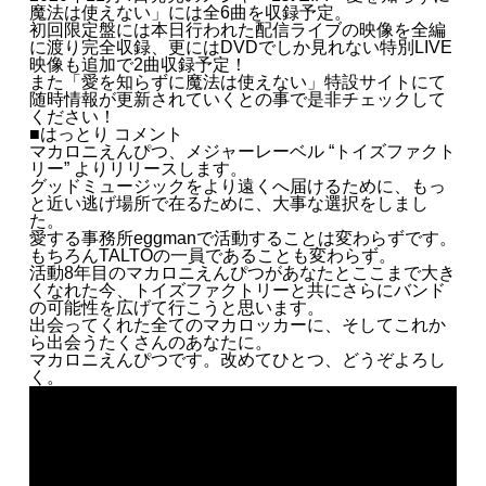
魔法は使えない」には全6曲を収録予定。
初回限定盤には本日行われた配信ライブの映像を全編
に渡り完全収録、更にはDVDでしか見れない特別LIVE
映像も追加で2曲収録予定！
また「愛を知らずに魔法は使えない」特設サイトにて
随時情報が更新されていくとの事で是非チェックして
ください！
■はっとり コメント
マカロニえんぴつ、メジャーレーベル “トイズファクト
リー” よりリリースします。
グッドミュージックをより遠くへ届けるために、もっ
と近い逃げ場所で在るために、大事な選択をしまし
た。
愛する事務所eggmanで活動することは変わらずです。
もちろんTALTOの一員であることも変わらず。
活動8年目のマカロニえんぴつがあなたとここまで大き
くなれた今、トイズファクトリーと共にさらにバンド
の可能性を広げて行こうと思います。
出会ってくれた全てのマカロッカーに、そしてこれか
ら出会うたくさんのあなたに。
マカロニえんぴつです。改めてひとつ、どうぞよろし
く。