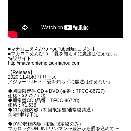
■マカロニえんぴつ YouTube動画コメント
■マカロニえんぴつ 「愛を知らずに魔法は使えない」
特設サイト
http://macaroniempitsu-mahou.com
【Release】
2020.11.4(水) リリース
メジャー1st E.P.「愛を知らずに魔法は使えない」
◆初回限定盤 CD＋DVD (品番：TFCC-86727)
価格：¥2,727＋税
◆通常盤CD (品番：TFCC-86728)
価格：¥1,636
◆CD収録内容（初回限定盤/通常盤共通）
全6曲収録予定
◆DVD収録内容（初回限定盤のみ）
マカロックONLINEワンマン〜豊洲から愛を込めて〜