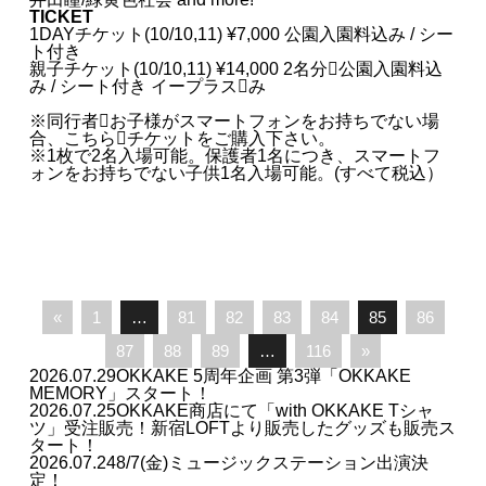
TICKET
1DAYチケット(10/10,11) ¥7,000 公園入園料込み / シー
ト付き
親子チケット(10/10,11) ¥14,000 2名分􏳝公園入園料込
み / シート付き イープラス􏳝み
※同行者􏳝お子様がスマートフォンをお持ちでない場
合、こちら􏳝チケットをご購入下さい。
※1枚で2名入場可能。保護者1名につき、スマートフ
ォンをお持ちでない子供1名入場可能。(すべて税込）
«
1
…
81
82
83
84
85
86
87
88
89
…
116
»
2026.07.29
OKKAKE 5周年企画 第3弾「OKKAKE
MEMORY」スタート！
2026.07.25
OKKAKE商店にて「with OKKAKE Tシャ
ツ」受注販売！新宿LOFTより販売したグッズも販売ス
タート！
2026.07.24
8/7(金)ミュージックステーション出演決
定！