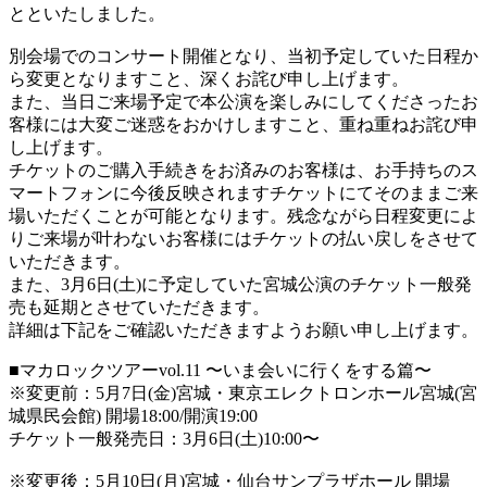
とといたしました。
別会場でのコンサート開催となり、当初予定していた日程か
ら変更となりますこと、深くお詫び申し上げます。
また、当日ご来場予定で本公演を楽しみにしてくださったお
客様には大変ご迷惑をおかけしますこと、重ね重ねお詫び申
し上げます。
チケットのご購入手続きをお済みのお客様は、お手持ちのス
マートフォンに今後反映されますチケットにてそのままご来
場いただくことが可能となります。残念ながら日程変更によ
りご来場が叶わないお客様にはチケットの払い戻しをさせて
いただきます。
また、3月6日(土)に予定していた宮城公演のチケット一般発
売も延期とさせていただきます。
詳細は下記をご確認いただきますようお願い申し上げます。
■マカロックツアーvol.11 〜いま会いに行くをする篇〜
※変更前：5月7日(金)宮城・東京エレクトロンホール宮城(宮
城県民会館) 開場18:00/開演19:00
チケット一般発売日：3月6日(土)10:00〜
※変更後：5月10日(月)宮城・仙台サンプラザホール 開場