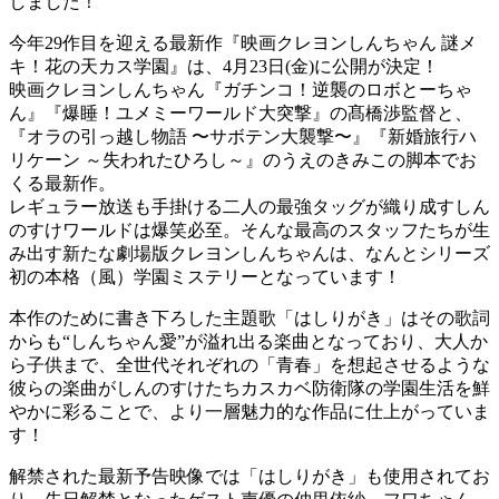
しました！
今年29作目を迎える最新作『映画クレヨンしんちゃん 謎メ
キ！花の天カス学園』は、4月23日(金)に公開が決定！
映画クレヨンしんちゃん『ガチンコ！逆襲のロボとーちゃ
ん』『爆睡！ユメミーワールド大突撃』の髙橋渉監督と、
『オラの引っ越し物語 〜サボテン大襲撃〜』『新婚旅行ハ
リケーン ～失われたひろし～』のうえのきみこの脚本でお
くる最新作。
レギュラー放送も手掛ける二人の最強タッグが織り成すしん
のすけワールドは爆笑必至。そんな最高のスタッフたちが生
み出す新たな劇場版クレヨンしんちゃんは、なんとシリーズ
初の本格（風）学園ミステリーとなっています！
本作のために書き下ろした主題歌「はしりがき」はその歌詞
からも“しんちゃん愛”が溢れ出る楽曲となっており、大人か
ら子供まで、全世代それぞれの「青春」を想起させるような
彼らの楽曲がしんのすけたちカスカベ防衛隊の学園生活を鮮
やかに彩ることで、より一層魅力的な作品に仕上がっていま
す！
解禁された最新予告映像では「はしりがき」も使用されてお