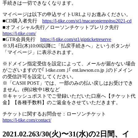
手続きは一切できなくなります。
マイページは以下の申込サイトURLよりお進みください。
■CD購入者先行
https://l-tike.com/st1/macaroniempitsu2021-cd
■オフィシャル先行／ローソンチケットプレリク先行
https://l-tike.com/
■GTR会員先行
https://l-tike.com/st1/gipticketreserve
※3月4日(木)10:00以降に「払戻手続きへ」というボタンが
「マイページ」に表示されます。
※ドメイン指定受信を設定によって、メールが届かない場合
がございますので｢ l-tike.com ｣｢ ent.lawson.co.jp ｣のドメイン
の受信許可を設定してください。
※「CASH POST」では、一部のみの払い戻しはお受けでき
ません。(例)2枚中1枚など
※キャッシュポストでご登録いただいた口座へ【チケット代
金】【各種手数料】のご返金をさせていただきます。
チケットに関するお問合せ：ローソンチケット
https://l-tike.com/contact/
2021.02.26
3/30(火)〜31(水)の2日間、イ