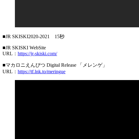
■JR SKISKI2020-2021 15秒
■JR SKISKI WebSite
URL：
https://jr-skiski.com/
■マカロニえんぴつ Digital Release 「メレンゲ」
URL：
https://tf.lnk.to/meringue