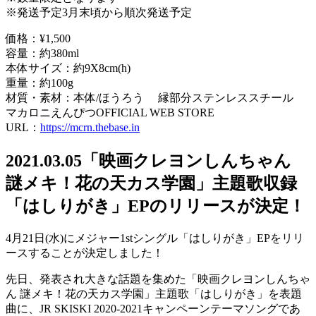
※発送予定3月末頃から順次発送予定
価格：¥1,500
容量：約380ml
本体サイズ：約9X8cm(h)
重量：約100g
材質・素材：本体/ほうろう 縁部分ステンレススチール
マカロニえんぴつOFFICIAL WEB STORE
URL：
https://mcrn.thebase.in
2021.03.05
「映画クレヨンしんちゃん
謎メキ！花の天カス学園」主題歌収録
「はしりがき」EPのリリースが決定！
4月21日(水)にメジャー1stシングル「はしりがき」EPをリリ
ースすることが決定しました！
先日、発表され大きな話題を集めた「映画クレヨンしんちゃ
ん 謎メキ！花の天カス学園」主題歌「はしりがき」を表題
曲に、JR SKISKI 2020-2021キャンペーンテーマソングであ