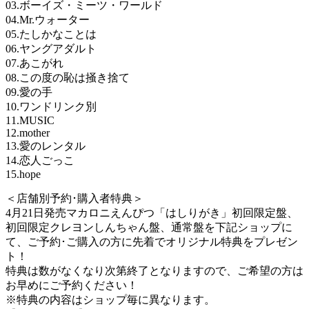
03.ボーイズ・ミーツ・ワールド
04.Mr.ウォーター
05.たしかなことは
06.ヤングアダルト
07.あこがれ
08.この度の恥は掻き捨て
09.愛の手
10.ワンドリンク別
11.MUSIC
12.mother
13.愛のレンタル
14.恋人ごっこ
15.hope
＜店舗別予約･購入者特典＞
4月21日発売マカロニえんぴつ「はしりがき」初回限定盤、
初回限定クレヨンしんちゃん盤、通常盤を下記ショップに
て、ご予約･ご購入の方に先着でオリジナル特典をプレゼン
ト！
特典は数がなくなり次第終了となりますので、ご希望の方は
お早めにご予約ください！
※特典の内容はショップ毎に異なります。