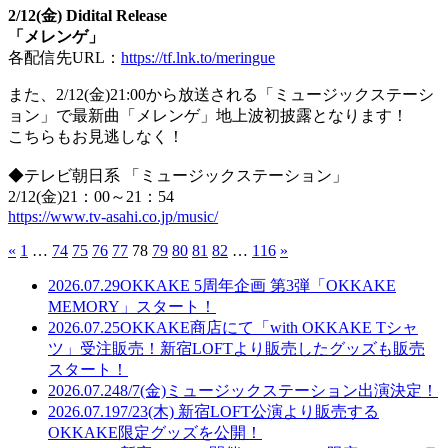
2/12(金) Didital Release
「メレンゲ」
各配信先URL：
https://tf.lnk.to/meringue
また、2/12(金)21:00から放送される「ミュージックステーシ
ョン」で最新曲「メレンゲ」地上波初披露となります！
こちらもお見逃しなく！
◆テレビ朝日系 「ミュージックステーション」
2/12(金)21：00～21：54
https://www.tv-asahi.co.jp/music/
«
1
…
74
75
76
77
78
79
80
81
82
…
116
»
2026.07.29
OKKAKE 5周年企画 第3弾「OKKAKE
MEMORY」スタート！
2026.07.25
OKKAKE商店にて「with OKKAKE Tシャ
ツ」受注販売！新宿LOFTより販売したグッズも販売
スタート！
2026.07.24
8/7(金)ミュージックステーション出演決定！
2026.07.19
7/23(木) 新宿LOFT公演より販売する
OKKAKE限定グッズを公開！