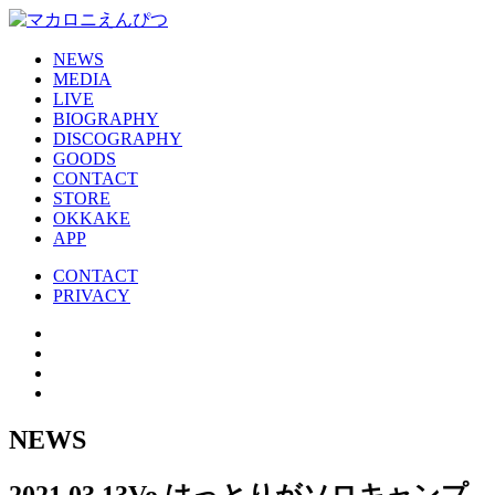
NEWS
MEDIA
LIVE
BIOGRAPHY
DISCOGRAPHY
GOODS
CONTACT
STORE
OKKAKE
APP
CONTACT
PRIVACY
NEWS
2021.03.13
Vo.はっとりがソロキャンプ