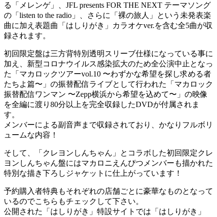
る「メレンゲ」、JFL presents FOR THE NEXT テーマソング
の「listen to the radio」、さらに「裸の旅人」という未発表楽
曲に加え表題曲「はしりがき」カラオケver.を含む全5曲が収
録されます。
初回限定盤は三方背特別透明スリーブ仕様になっている事に
加え、新型コロナウイルス感染拡大のため全公演中止となっ
た「マカロックツアーvol.10 〜わずかな希望を探し求める者
たちよ篇〜」の振替配信ライブとして行われた「マカロック
振替配信ワンマン 〜Zepp横浜から希望を込めて〜」の映像
を全編に渡り80分以上を完全収録したDVDが付属されま
す。
メンバーによる副音声まで収録されており、かなりフルボリ
ュームな内容！
そして、「クレヨンしんちゃん」とコラボした初回限定クレ
ヨンしんちゃん盤にはマカロニえんぴつメンバーも描かれた
特別な描き下ろしジャケットに仕上がっています！
予約購入者特典もそれぞれの店舗ごとに豪華なものとなって
いるのでこちらもチェックして下さい。
公開された「はしりがき」特設サイトでは「はしりがき」