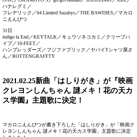
ハナレグミ／
フレデリック／04 Limited Sazabys／THE BAWDIES／マカロ
ニえんぴつ
31日
indigo la End／KEYTALK／キュウソネコカミ／クリープハ
イプ／10-FEET／
ハンブレッダーズ／フジファブリック／ヤバイTシャツ屋さ
ん／ROTTENGRAFFTY
2021.02.25
新曲「はしりがき」が『映画
クレヨンしんちゃん 謎メキ！花の天カ
ス学園』主題歌に決定！
マカロニえんぴつが書き下ろした「はしりがき」が「映画ク
レヨンしんちゃん 謎メキ！花の天カス学園」主題歌に決定