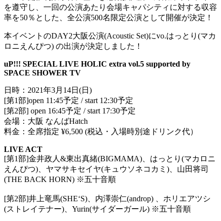
を遵守し、一回の公演あたり会場キャパシティに対する収容
率を50％とした、全公演500名限定公演として開催が決定！
本イベントのDAY2大阪公演(Acoustic Set)にvo.はっとり(マカ
ロニえんぴつ) の出演が決定しました！
uP!!! SPECIAL LIVE HOLIC extra vol.5 supported by
SPACE SHOWER TV
日時：2021年3月14日(日)
[第1部]open 11:45予定 / start 12:30予定
[第2部] open 16:45予定 / start 17:30予定
会場：大阪 なんばHatch
料金：全席指定 ¥6,500 (税込・入場時別途ドリンク代）
LIVE ACT
[第1部]金井政人&東出真緒(BIGMAMA)、はっとり(マカロニ
えんぴつ)、ヤマサキセイヤ(キュウソネコカミ)、山田将司
(THE BACK HORN) ※五十音順
[第2部]井上竜馬(SHE‘S)、内澤崇仁(androp) 、ホリエアツシ
(ストレイテナー)、Yurin(サイダーガール) ※五十音順