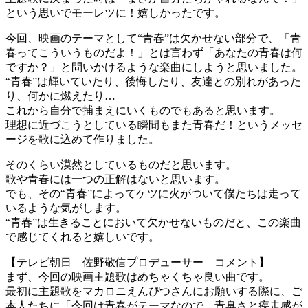
という思いでモーレツに！嬉しかったです。
今回、映画のテーマとして“青春”は欠かせない部分で、「青
春ってこういうものだよ！」とは言わず「あなたの青春は何
ですか？」と問いかけるような楽曲にしようと思いました。
“青春”は輝いていたり、後悔したり、友達との別れがあった
り、何かに燃えたり…
これから自分で捕まえにいくものでもあると思います。
理想に近づこうとしている瞬間もまた青春だ！というメッセ
ージを歌に込めて作りました。
そのくらい漠然としているものだと思います。
歌や青春には一つの正解はないと思います。
でも、その“青春”によってケツに火がついて僕たちは走って
いるような気がします。
“青春”は生きることにおいて欠かせないものだと、この楽曲
で感じてくれると嬉しいです。
【テレビ朝日 佐野敬信プロデューサー コメント】
まず、今回の映画主題歌はめちゃくちゃ良い曲です。
最初に主題歌をマカロニえんぴつさんにお願いする際に、ご
本人たちに「今回は青春がテーマなので、青臭さと疾走感が