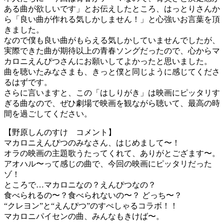
ある曲が欲しいです」とお伝えしたところ、はっとりさんか
ら「良い曲が作れる気しかしません！」と心強いお言葉を頂
きました。
なので僕も良い曲がもらえる気しかしていませんでしたが、
実際できた曲が期待以上の青春ソングだったので、心からマ
カロニえんぴつさんにお願いしてよかったと思いました。
曲を聴いたみなさまも、きっと僕と同じように感じてくださ
るはずです。
さらに言いますと、この「はしりがき」は映画にピッタリす
ぎる曲なので、ぜひ劇場で映画を観ながら聴いて、最高の時
間を過ごしてください。
【野原しんのすけ コメント】
マカロニえんぴつのみなさん、はじめまして〜！
オラの映画の主題歌うたってくれて、ありがとござます〜。
アオハル〜って感じの曲で、今回の映画にピッタリだった
ゾ！
ところで…マカロニなの？えんぴつなの？
食べられるの〜？食べられないの〜？ どっち〜？
“クレヨン”と“えんぴつ”のすぺしゃるコラボ！！
マカロニパイセンの曲、みんなもきけば〜。