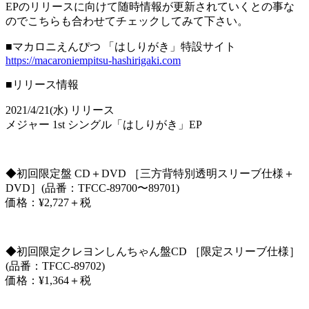
EPのリリースに向けて随時情報が更新されていくとの事な
のでこちらも合わせてチェックしてみて下さい。
■マカロニえんぴつ 「はしりがき」特設サイト
https://macaroniempitsu-hashirigaki.com
■リリース情報
2021/4/21(水) リリース
メジャー 1st シングル「はしりがき」EP
◆初回限定盤 CD＋DVD ［三方背特別透明スリーブ仕様＋
DVD］(品番：TFCC-89700〜89701)
価格：¥2,727＋税
◆初回限定クレヨンしんちゃん盤CD ［限定スリーブ仕様］
(品番：TFCC-89702)
価格：¥1,364＋税