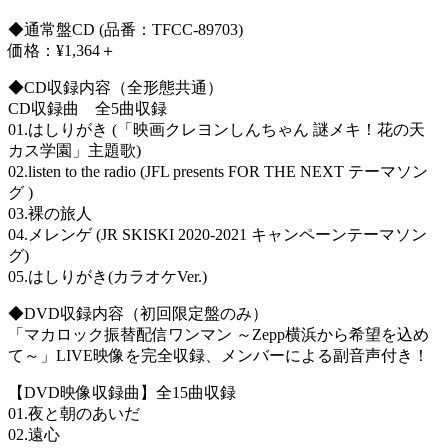
◆通常盤CD (品番：TFCC-89703)
価格：¥1,364＋
◆CD収録内容（全形態共通）
CD収録曲 全5曲収録
01.はしりがき (「映画クレヨンしんちゃん 謎メキ！花の天
カス学園」主題歌)
02.listen to the radio (JFL presents FOR THE NEXT テーマソン
グ )
03.裸の旅人
04.メレンゲ (JR SKISKI 2020-2021 キャンペーンテーマソン
グ)
05.はしりがき(カラオケVer.)
◆DVD収録内容（初回限定盤のみ）
「マカロック振替配信ワンマン ～Zepp横浜から希望を込め
て～」LIVE映像を完全収録、メンバーによる副音声付き！
【DVD映像収録曲】全15曲収録
01.夜と朝のあいだ
02.遠心