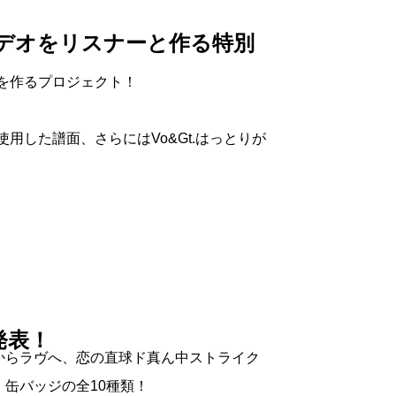
クビデオをリスナーと作る特別
デオを作るプロジェクト！
した譜面、さらにはVo&Gt.はっとりが
発表！
ライクからラヴへ、恋の直球ド真ん中ストライク
缶バッジの全10種類！