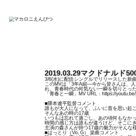
2019.03.29
マクドナルド5
3/6(水)に配信シングルでリリースした
このMVは「3年A組―今から皆さんは、人
れ、青春時代の何気ない一瞬を切りとった
「青春と一瞬」MV URL：
https://youtu.be
■隈本遼平監督コメント
誰もが大人になって、ふいに昔を思い起
そんなあの時の17歳
いつもは忘れて過ごし、あの頃何もなか
時間の感じ方は誰もが違うけど、そこに
主演の森さんが持つ17歳の魅力がそんな
■はっとり（Vo, G） 楽曲コメント