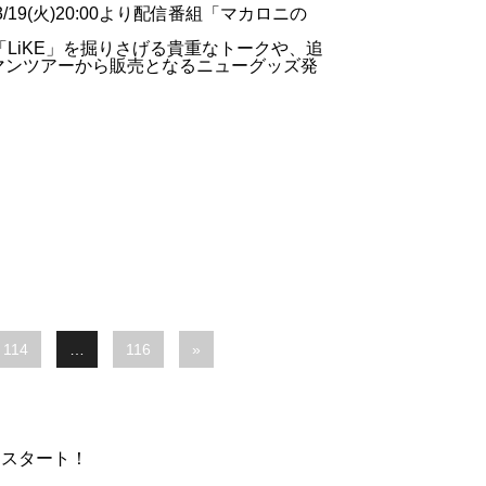
19(火)20:00より配信番組「マカロニの
「LiKE」を掘りさげる貴重なトークや、追
ンマンツアーから販売となるニューグッズ発
114
…
116
»
販売スタート！