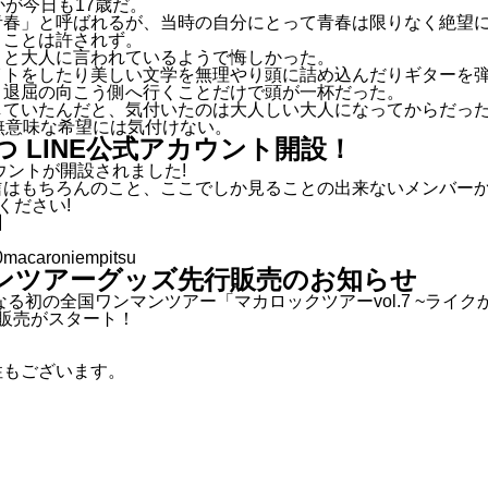
が今日も17歳だ。
青春」と呼ばれるが、当時の自分にとって青春は限りなく絶望
くことは許されず。
」と大人に言われているようで悔しかった。
イトをしたり美しい文学を無理やり頭に詰め込んだりギターを
く退屈の向こう側へ行くことだけで頭が一杯だった。
していたんだと、気付いたのは大人しい大人になってからだっ
無意味な希望には気付けない。
 LINE公式アカウント開設！
ウントが開設されました!
信はもちろんのこと、ここでしか見ることの出来ないメンバー
ください!
】
%40macaroniempitsu
ンツアーグッズ先行販売のお知らせ
タートとなる初の全国ワンマンツアー「マカロックツアーvol.7 ~
販売がスタート！
！
性もございます。