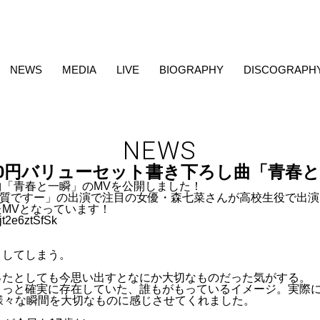
NEWS
MEDIA
LIVE
BIOGRAPHY
DISCOGRAPH
NEWS
00円バリューセット書き下ろし曲「青春と
新曲「青春と一瞬」のMVを公開しました！
質ですー」の出演で注目の女優・森七菜さんが高校生役で出演し
MVとなっています！
/jt2e6ztSfSk
こしてしまう。
ったとしても今思い出すとなにか大切なものだった気がする。
きっと確実に存在していた、誰もがもっているイメージ。実際
様々な瞬間を大切なものに感じさせてくれました。