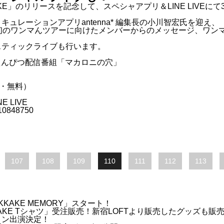
KE」のリリースを記念して、スペシャアプリ＆LINE LIVEにて3/
ュレーションアプリantenna* 編集長の小川智宏氏を迎え、
った初のワンマんツアーに向けたメンバーからのメッセージ、ワ
スティックライブも行います。
ロニえんぴつ配信番組「マカロニの穴」
通・無料）
 LIVE
g/10848750
107
108
109
110
111
112
113
OKKAKE MEMORY」スタート！
OKKAKE Tシャツ」受注販売！新宿LOFTより販売したグッズも
ション出演決定！