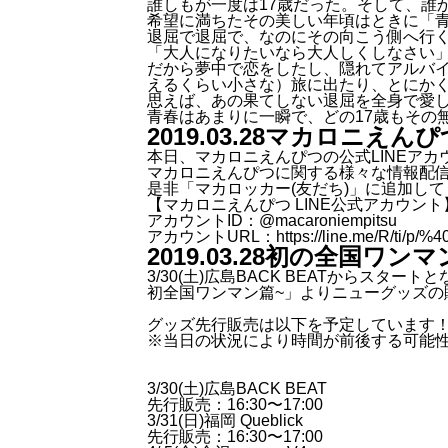
誰しもが一度は17歳だった。そして、誰か
希望に満ちたその美しい年頃はときに「
退屈で退屈で、なのにその向こう側へ行
「大人になりたいなら大人しくしなさい
だから夢中で恋をしたし、隠れてアルバ
えるくらい小さな）旅に出たり、とにか
思えば、あの果てしない退屈を全身で愛
青春はあまりに一瞬で、どの17歳もその
2019.03.28
マカロニえんぴつ
本日、マカロニえんぴつの公式LINEアカ
マカロニえんぴつに関する様々な情報配
是非「マカロッカー(友だち)」に追加して
【マカロニえんぴつ LINE公式アカウント
アカウントID：@macaroniempitsu
アカウントURL：
https://line.me/R/ti/p/
2019.03.28
初の全国ワンマ
3/30(土)広島BACK BEATからス
初全国ワンマン篇~」よりニューグッズの
グッズ先行販売は以下を予定しています
※当日の状況により時間が前後する可能
3/30(土)広島BACK BEAT
先行販売：16:30〜17:00
3/31(日)福岡 Queblick
先行販売：16:30〜17:00