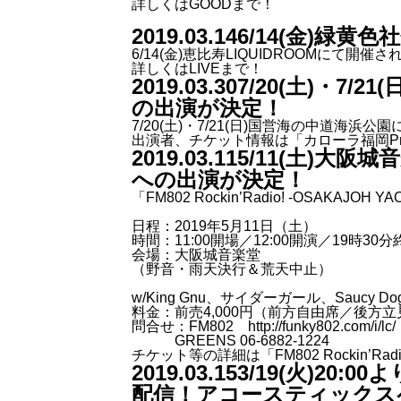
詳しくは
GOOD
まで！
2019.03.14
6/14(金)緑黄色
6/14(金)恵比寿LIQUIDROOMにて開
詳しくは
LIVE
まで！
2019.03.30
7/20(土)・7/
の出演が決定！
7/20(土)・7/21(日)国営海の中道海浜公
出演者、チケット情報は
「カローラ福岡Pre
2019.03.11
5/11(土)大阪城音
への出演が決定！
「FM802 Rockin’Radio! -OSAKAJOH Y
日程：2019年5月11日（土）
時間：11:00開場／12:00開演／19時30
会場：大阪城音楽堂
（野音・雨天決行＆荒天中止）
w/King Gnu、サイダーガール、Saucy Do
料金：前売4,000円（前方自由席／後方立
問合せ：FM802 http://funky802.com/i/lc
GREENS 06-6882-1224
チケット等の詳細は
「FM802 Rockin’R
2019.03.15
3/19(火)20
配信！アコースティックス