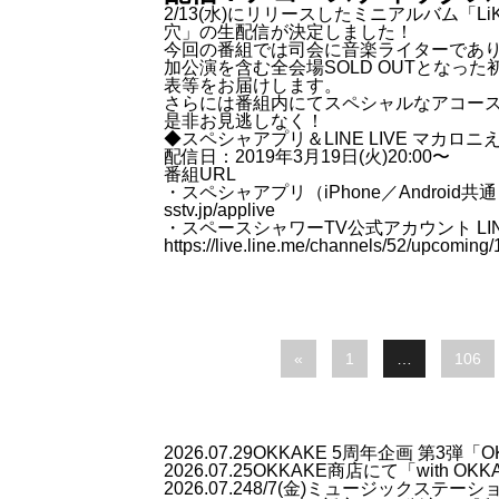
2/13(水)にリリースしたミニアルバム「Li
穴」の生配信が決定しました！
今回の番組では司会に音楽ライターでありキ
加公演を含む全会場SOLD OUTとな
表等をお届けします。
さらには番組内にてスペシャルなアコー
是非お見逃しなく！
◆スペシャアプリ＆LINE LIVE マカ
配信日：2019年3月19日(火)20:00〜
番組URL
・スペシャアプリ（iPhone／Android共
sstv.jp/applive
・スペースシャワーTV公式アカウント LINE
https://live.line.me/channels/52/upcomin
«
1
…
106
2026.07.29
OKKAKE 5周年企画 第3弾「
2026.07.25
OKKAKE商店にて「with 
2026.07.24
8/7(金)ミュージックステー