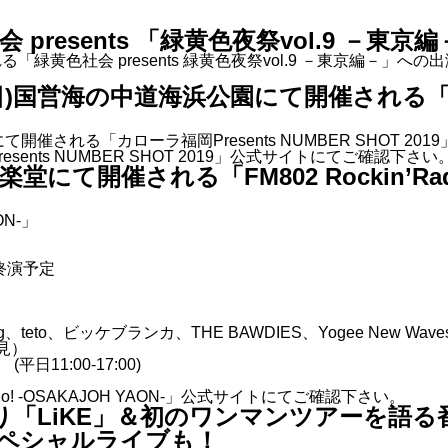
社会 presents 「緑黄色夜祭vol.9 －
催される「緑黄色社会 presents 緑黄色夜祭vol.9 －東京編
21(日)国営海の中道海浜公園にて開催される「N
園にて開催される「カローラ福岡Presents NUMBER SHOT 
sents NUMBER SHOT 2019」公式サイト
にてご確認下さい
楽堂にて開催される「FM802 Rockin’Radi
AON-」
分終演予定
g、teto、ビッケブランカ、THE BAWDIES、Yogee New Wave
見）
/ (平日11:00-17:00)
adio! -OSAKAJOH YAON-」公式サイト
にてご確認下さい。
:00より「LiKE」＆初のワンマンツアーを
ペシャルライブも！