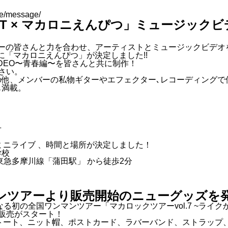
ace/message/
L OUT × マカロニえんぴつ」ミュージッ
T」がリスナーの皆さんと力を合わせ、アーティストとミュージックビ
ZY 第8弾に「マカロニえんぴつ」が決定しました!!
IDEO〜青春編〜を皆さんと共に制作！
さい。
他、メンバーの私物ギターやエフェクター､レコーディングで使用
も満載。
せ
ミニライブ 、時間と場所が決定しました！
学校
東急多摩川線「蒲田駅」 から徒歩2分
ンツアーより販売開始のニューグッズを
タートとなる初の全国ワンマンツアー「マカロックツアーvol.7 ~
販売がスタート！
トート、ニット帽、ポストカード、ラバーバンド、ストラップ、