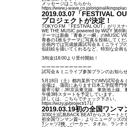
メッセージはこちらから
https://www.j-wave.co.jp/original/kingspl
2019.03.07
「FESTIVA
プロジェクトが決定！
TOKYO FM 「FESTIVAL OU
WE THE MUSIC powered by WI
テーマは新曲「青春と一瞬」のMUSIC V
青春の1枚をテーマに写真を投稿してくだ
企画内では完成披露試写会＆ミニライブの
似顔絵を描いてくれるなど、特別な企画
3/8(金)18:00より受付開始！
ーーーーーーーーーーー
試写会＆ミニライブ参加プランのお知ら
5月18日（土）都内某所でのMV試写会＆
会場は、蒲田にあります日本工学院専門
最寄り駅：JR京浜東北線、東急池上線、
午後3時スタートを予定しています。
詳しくは、こちらでチェック下さい。
https://wizy.jp/project/171/
2019.03.19
初の全国ワンマ
3/30(土)広島BACK BEATからス
初全国ワンマン篇~」よりニューグッズの
Tシャツ2種、パーカー、タオル、ランチ