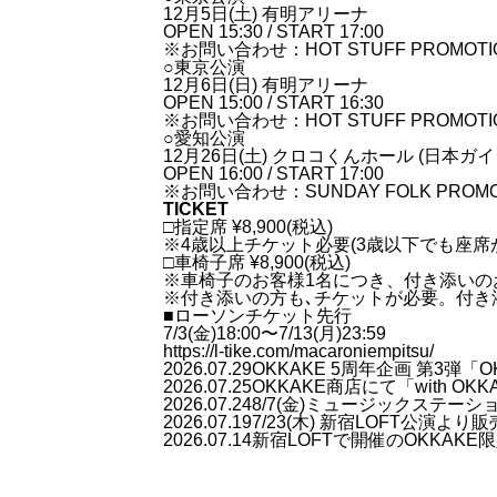
12月5日(土) 有明アリーナ
OPEN 15:30 / START 17:00
※お問い合わせ：HOT STUFF PROMOTION
○東京公演
12月6日(日) 有明アリーナ
OPEN 15:00 / START 16:30
※お問い合わせ：HOT STUFF PROMOTION
○愛知公演
12月26日(土) クロコくんホール (日本ガ
OPEN 16:00 / START 17:00
※お問い合わせ：SUNDAY FOLK PROMOTI
TICKET
□指定席 ¥8,900(税込)
※4歳以上チケット必要(3歳以下でも座席
□⾞椅⼦席 ¥8,900(税込)
※⾞椅⼦のお客様1名につき、付き添いの
※付き添いの⽅も､チケットが必要。付き
■ローソンチケット先行
7/3(金)18:00〜7/13(月)23:59
https://l-tike.com/macaroniempitsu/
2026.07.29
OKKAKE 5周年企画 第3弾「
2026.07.25
OKKAKE商店にて「with 
2026.07.24
8/7(金)ミュージックステー
2026.07.19
7/23(木) 新宿LOFT公演よ
2026.07.14
新宿LOFTで開催のOKKAK