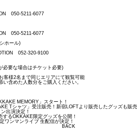
 050-5211-6077
 050-5211-6077
イシホール)
ON 052-320-9100
が必要な場合はチケット必要)
お客様2名まで同じエリアにて観覧可能
添い含めた⼈数分をご購⼊ください。
OKKAKE MEMORY」スタート！
OKKAKE Tシャツ」受注販売！新宿LOFTより販売したグッズも
ション出演決定！
り販売するOKKAKE限定グッズを公開！
E限定ワンマンライブ 生配信が決定！
BACK