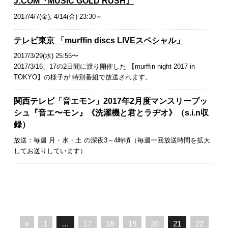
J:COM『MUSIC GOLD RUSH』
2017/4/7(金), 4/14(金) 23:30～
テレビ東京 「murffin discs LIVEスペシャル」
2017/3/29(水) 25:55〜
2017/3/16、17の2日間に渡り開催した 【murffin night 2017 in
TOKYO】の様子が 特別番組で放送されます。
関西テレビ「音エモン」2017年2月度マンスリープッ
シュ『音エ〜モン』《洗濯機と君とラヂオ》（s.i.n収
録）
放送：毎週 月・水・土 の深夜3～4時頃（毎週一回放送時間を拡大
してお送りしています）
«
1
…
17
18
19
20
21
22