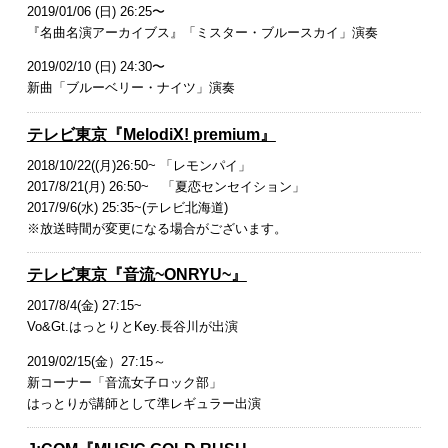
2019/01/06 (日) 26:25〜
『名曲名演アーカイブス』「ミスター・ブルースカイ」演奏
2019/02/10 (日) 24:30〜
新曲「ブルーベリー・ナイツ」演奏
テレビ東京『MelodiX! premium』
2018/10/22((月)26:50~ 「レモンパイ」
2017/8/21(月) 26:50~ 「夏恋センセイション」
2017/9/6(水) 25:35~(テレビ北海道)
​※放送時間が変更になる場合がございます。
テレビ東京『音流~ONRYU~』
2017/8/4(金) 27:15~
Vo&Gt.はっとりとKey.長谷川が出演
2019/02/15(金）27:15～
新コーナー「音流女子ロック部」
はっとりが​講師として準レギュラー出演