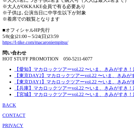
※⼤⼈1名につき⼦供2名まで購⼊可（⼤⼈は最⼤2名まで）
※⼤⼈がOKKAKE会員で有る必要あり
※⼦供は､公演当⽇に中学⽣以下が対象
※着席での観覧となります
■オフィシャルHP先行
5/8(金)21:00～5/24(日)23:59
https://l-tike.com/macaroniempitsu/
問い合わせ
HOT STUFF PROMOTION 050-5211-6077
【愛知】マカロックツアーvol.22 〜いま、きみがすき
【東京DAY2】マカロックツアーvol.22 〜いま、きみ
【東京DAY1】マカロックツアーvol.22 〜いま、きみ
【兵庫】マカロックツアーvol.22 〜いま、きみがすき
【宮城】マカロックツアーvol.22 〜いま、きみがすき
BACK
CONTACT
PRIVACY