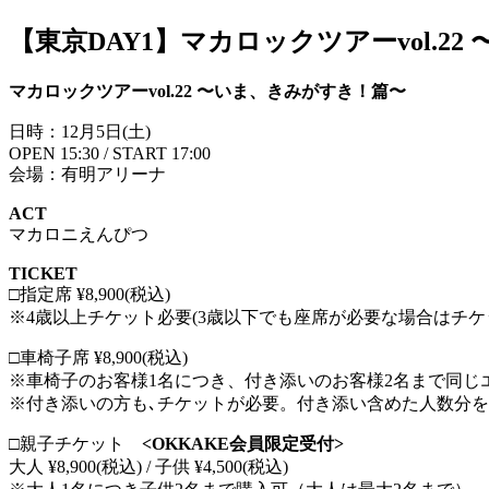
【東京DAY1】マカロックツアーvol.2
マカロックツアーvol.22 〜いま、きみがすき！篇〜
日時：12月5日(土)
OPEN 15:30 / START 17:00
会場：有明アリーナ
ACT
マカロニえんぴつ
TICKET
□指定席 ¥8,900(税込)
※4歳以上チケット必要(3歳以下でも座席が必要な場合はチケ
□⾞椅⼦席 ¥8,900(税込)
※⾞椅⼦のお客様1名につき、付き添いのお客様2名まで同じ
※付き添いの⽅も､チケットが必要。付き添い含めた⼈数分
□親⼦チケット
<OKKAKE会員限定受付>
⼤⼈ ¥8,900(税込) / ⼦供 ¥4,500(税込)