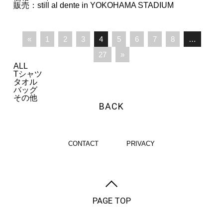
販売：still al dente in YOKOHAMA STADIUM
«
1
2
3
4
5
6
7
8
…
27
»
ALL
Tシャツ
タオル
バッグ
その他
BACK
CONTACT
PRIVACY
PAGE TOP