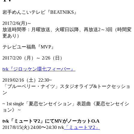
岩手めんこいテレビ『BEATNIKS』
2017/2/6(月)～
放送時間帯：月曜放送、火曜日以降、再放送2～3回（時間変
更あり）
テレビユー福島『MVP』
2017/2/20（月）～ ​2/26（日）
tvk『ジロッケン環七フィーバー』
2019/02/16（土）22:30~
「ブルーベリー・ナイツ」スタジオライブ&トークセッショ
ン
~ 1st single「夏恋センセイション」表題曲《夏恋センセイシ
ョン》 ~
tvk「ミュートマ2」にてMVがノーカットO.A
2017/8/15(火) 24:00〜24:30 tvk
「ミュートマ2」