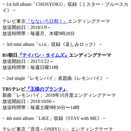
~ 1st full album「CHOSYOKU」収録《ミスター・ブルースカ
イ》 ~
テレビ東京
『なないろ日和！』
エンディングテーマ
放送開始日：2018/1/9～
放送時間帯：毎週月、木曜9時28分
~ 3rd mini album「s.i.n」収録《哀しみロック》 ~
BS朝日
『テイバン・タイムズ』
エンディングテーマ
放送開始日：2017/1/22～
放送時間帯：毎週日曜11時​
~ 2nd single「レモンパイ」表題曲《レモンパイ》 ~
TBSテレビ
『王様のブランチ』
新曲「レモンパイ」 2018年10月度エンディングテーマ
放送開始日：2018/10/06～
放送時間帯：毎週土曜9時​30分〜14時
~ 4th mini album「LiKE」収録《STAY with ME》 ~
テレビ東京『音流～ONRYU～』エンディングテーマ