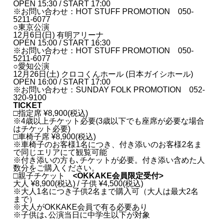
OPEN 15:30 / START 17:00
※お問い合わせ：HOT STUFF PROMOTION 050-
5211-6077
○東京公演
12月6日(日) 有明アリーナ
OPEN 15:00 / START 16:30
※お問い合わせ：HOT STUFF PROMOTION 050-
5211-6077
○愛知公演
12月26日(土) クロコくんホール (日本ガイシホール)
OPEN 16:00 / START 17:00
※お問い合わせ：SUNDAY FOLK PROMOTION 052-
320-9100
TICKET
□指定席 ¥8,900(税込)
※4歳以上チケット必要(3歳以下でも座席が必要な場合
はチケット必要)
□⾞椅⼦席 ¥8,900(税込)
※⾞椅⼦のお客様1名につき、付き添いのお客様2名ま
で同じエリアにて観覧可能
※付き添いの⽅も､チケットが必要。付き添い含めた⼈
数分をご購⼊ください。
□親⼦チケット
<OKKAKE会員限定受付>
⼤⼈ ¥8,900(税込) / ⼦供 ¥4,500(税込)
※⼤⼈1名につき⼦供2名まで購⼊可（⼤⼈は最⼤2名
まで）
※⼤⼈がOKKAKE会員で有る必要あり
※⼦供は､公演当⽇に中学⽣以下が対象