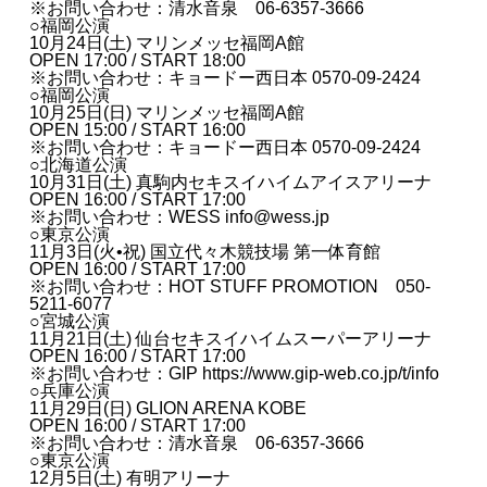
※お問い合わせ：清水音泉 06-6357-3666
○福岡公演
10月24日(土) マリンメッセ福岡A館
OPEN 17:00 / START 18:00
※お問い合わせ：キョードー西日本 0570-09-2424
○福岡公演
10月25日(日) マリンメッセ福岡A館
OPEN 15:00 / START 16:00
※お問い合わせ：キョードー西日本 0570-09-2424
○北海道公演
10月31日(土) 真駒内セキスイハイムアイスアリーナ
OPEN 16:00 / START 17:00
※お問い合わせ：WESS
info@wess.jp
○東京公演
11月3日(火•祝) 国立代々木競技場 第一体育館
OPEN 16:00 / START 17:00
※お問い合わせ：HOT STUFF PROMOTION 050-
5211-6077
○宮城公演
11月21日(土) 仙台セキスイハイムスーパーアリーナ
OPEN 16:00 / START 17:00
※お問い合わせ：GIP
https://www.gip-web.co.jp/t/info
○兵庫公演
11月29日(日) GLION ARENA KOBE
OPEN 16:00 / START 17:00
※お問い合わせ：清水音泉 06-6357-3666
○東京公演
12月5日(土) 有明アリーナ